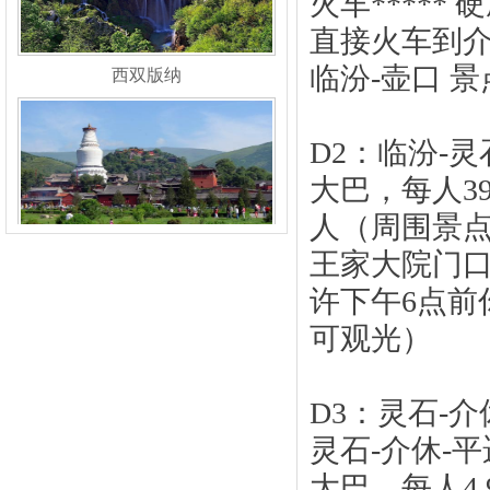
火车***** 
直接火车到介
西双版纳
临汾-壶口 
D2：临汾-灵
大巴，每人3
人（周围景点
山西五台山、云冈石窟
王家大院门口
许下午6点前
可观光）
D3：灵石-
天坛
灵石-介休-平
大巴，每人4