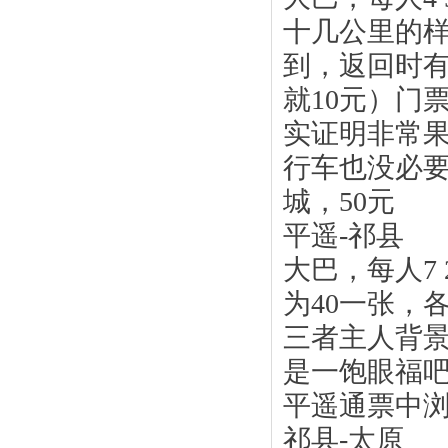
十几公里的样
到，返回时
就10元）门
颐和园
实证明非常
行车也没必
城，50元
平遥-祁县
大巴，每人7
北京八达岭长城
为40一张，
三者主人背景
是一饱眼福吧
平遥通票中
祁县-太原