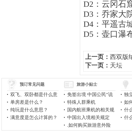
美三亚
D2：云冈石
地磅遥控器
D3：乔家大
D4：平遥古
D5：壶口瀑
西双版纳
上一页：
西双版
下一页：
天坛
预订常见问题
旅游小贴士
双飞、双卧都是什么意
免签出境 中国公民“说
独
思？
单房差是什么？
走就走”可游20余国
特殊人群乘机
读
如
山西五台山、云冈石窟
纯玩是什么意思？
国内航班乘机的相关规
？
什
满意度是怎么计算的？
定
中国出入境相关规定
什
.如何购买旅游意外险
吗