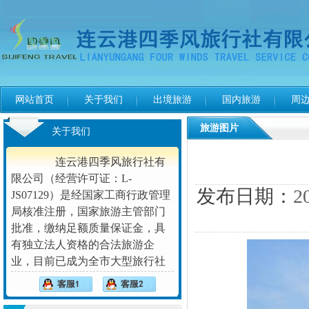
网站首页
关于我们
出境旅游
国内旅游
周
旅游图片
关于我们
连云港四季风旅行社有
限公司（经营许可证：L-
发布日期：
2
JS07129）是经国家工商行政管理
局核准注册，国家旅游主管部门
鼓浪屿
批准，缴纳足额质量保证金，具
地磅控制器
有独立法人资格的合法旅游企
业，目前已成为全市大型旅行社
之一。公司自成立以来与业内颇
具实力的旅游企业结成了互惠互