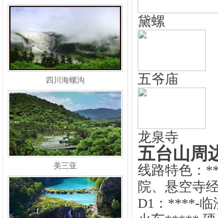
黛螺
四川海螺沟
五爷庙
摄像头屏蔽器
龙泉寺
五台山周
美三亚
地磅遥控器
线路特色：*
院、悬空寺
D1：****-