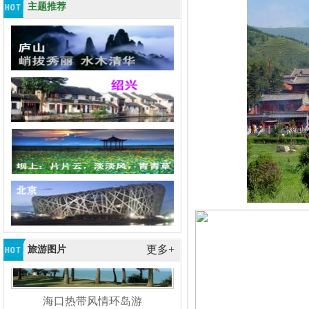
利的密切联系。开发了具有独特
主题推荐
的精华、豪华、实惠等不同价
位、不同标准的四季风旅游线路
桂林山水
产品，可安排各界人士、企事业
摄像头屏蔽器
单位旅游、观光考察、拓展训
练、会务等业务。目前公司已形
成了覆盖全国主要景点的旅游线
路，并积 力于旅游新产品的开
发，我们将旅游产品，以 的服
务，以优惠的价格，为游客的
崂山-海山 名山
食、住、行、游、购、娱提供安
地磅遥控器
全、舒适、有保障的服务。公司
坚持“诚信为本，质量求存”的服
务理念，服务社会，服务大众，
我们的宗旨是让你“高兴而来，满
更多+
意而归”。 旅游热线：0518-
旅游图片
87898018 13815643399(694...
海口热带风情环岛游
摄像头干扰器