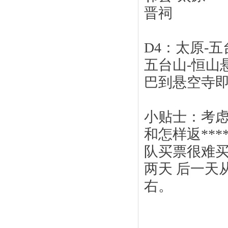
晋祠
鼓浪屿
地磅控制器
D4：太原-五
五台山-恒山
巴到悬空寺即
桂林山水
小贴士：考虑
摄像头屏蔽器
和怎样返**
队买票很难买
两天 后一天
右。
崂山-海山 名山
地磅遥控器