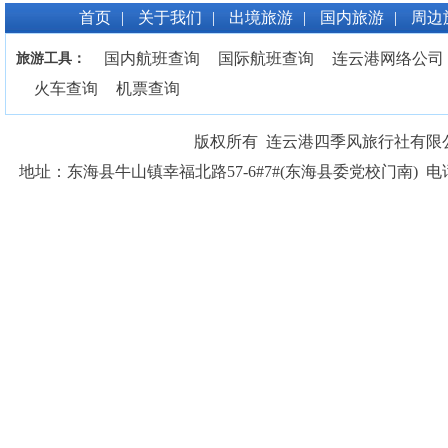
首页
|
关于我们
|
出境旅游
|
国内旅游
|
周边
国内航班查询
国际航班查询
连云港网络公司
旅游工具：
天坛
火车查询
机票查询
版权所有 连云港四季风旅行社有限公司 CO
地址：东海县牛山镇幸福北路57-6#7#(东海县委党校门南) 电话： 1385
颐和园
北京八达岭长城